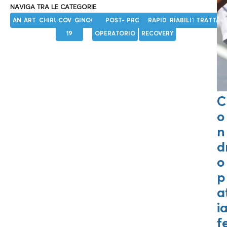
NAVIGA TRA LE CATEGORIE
ANCA
ARTROSI
CHIRURGIA
COVID-
GINOCCHIO
POST-
PROTESI
RAPID
RIABILITAZIONE
TRATTAM
19
OPERATORIO
RECOVERY
C
o
n
d
o
p
a
i
f