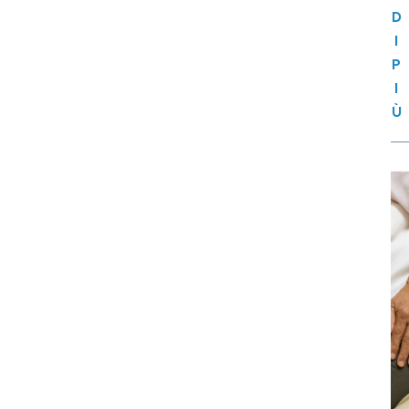
D
I
P
I
Ù