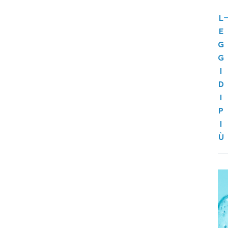
L
E
G
G
I
D
I
P
I
Ù