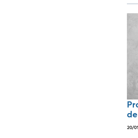
Pr
de
20/0