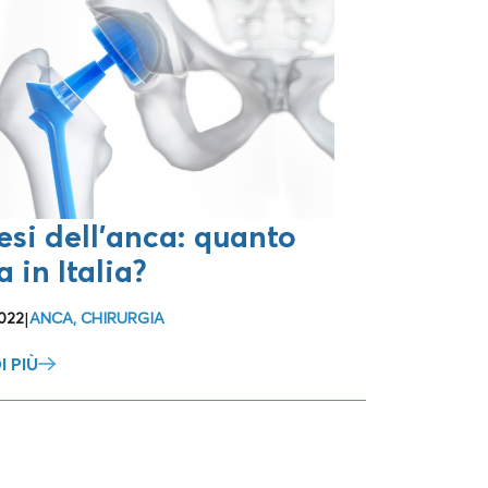
esi dell’anca: quanto
a in Italia?
022
|
ANCA
,
CHIRURGIA
I PIÙ