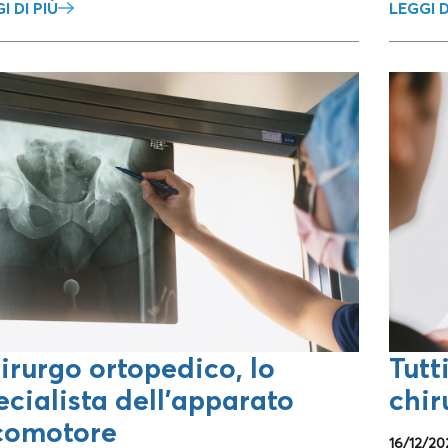
I DI PIÙ
LEGGI D
irurgo ortopedico, lo
Tutt
ecialista dell’apparato
chir
comotore
16/12/20