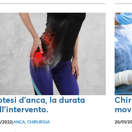
otesi d’anca, la durata
Chir
ll’intervento.
movi
1/2022
|
ANCA
,
CHIRURGIA
20/01/2