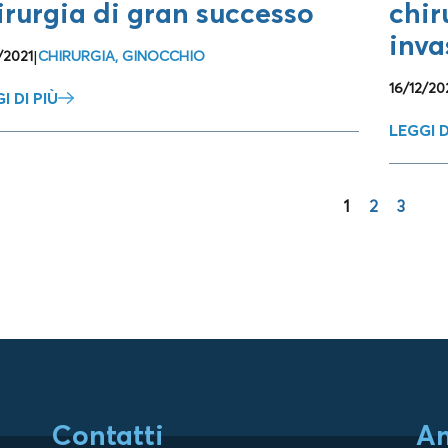
irurgia di gran successo
chir
inva
/2021
|
CHIRURGIA
,
GINOCCHIO
16/12/20
I DI PIÙ
LEGGI D
1
2
3
Contatti
Am