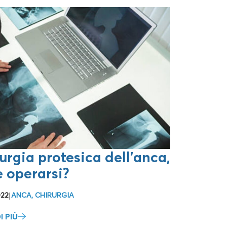
urgia protesica dell’anca,
 operarsi?
022
|
ANCA
,
CHIRURGIA
I PIÙ