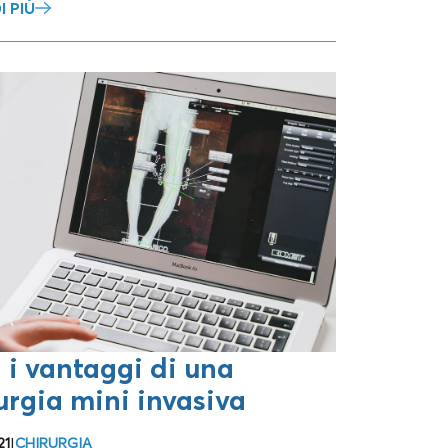
I PIÙ
i i vantaggi di una
urgia mini invasiva
21
|
CHIRURGIA