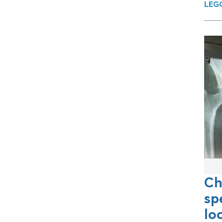
LEGG
Ch
sp
lo