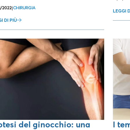
1/2022
|
CHIRURGIA
LEGGI D
I DI PIÙ
otesi del ginocchio: una
I te