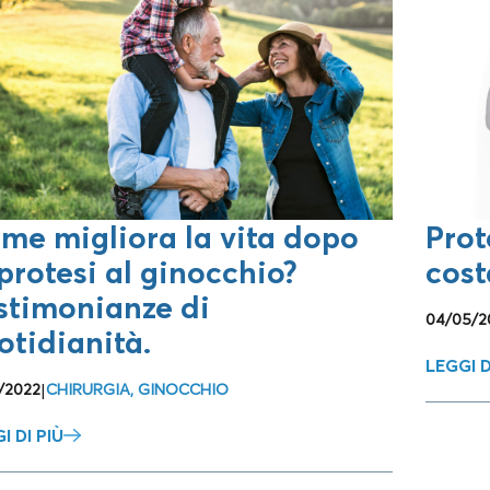
E
ENTI
me migliora la vita dopo
Prot
 protesi al ginocchio?
cost
stimonianze di
04/05/2
otidianità.
LEGGI D
1/2022
|
CHIRURGIA
,
GINOCCHIO
I DI PIÙ