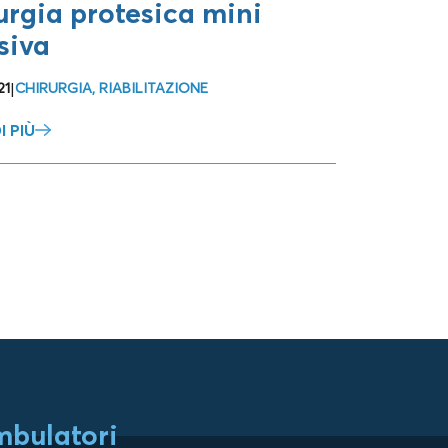
urgia protesica mini
siva
21
|
CHIRURGIA
,
RIABILITAZIONE
I PIÙ
bulatori