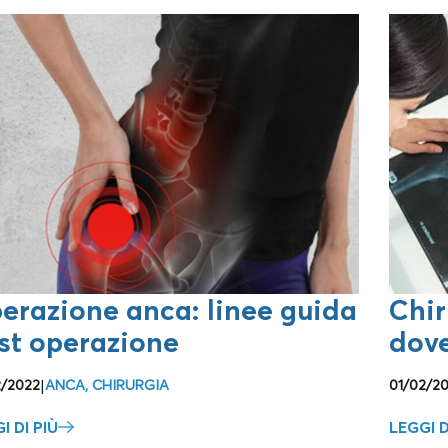
erazione anca: linee guida
Chir
st operazione
dove
2/2022
|
ANCA
,
CHIRURGIA
01/02/2
I DI PIÙ
LEGGI D