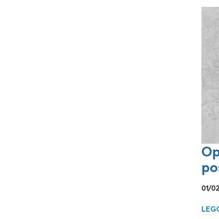
Op
po
01/0
LEGG