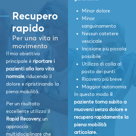
Minor dolore
Recupero
Minor
rapido
sanguinamento
Nessun catetere
Per una vita in
vescicale
movimento
Incisione più piccola
Il mio obiettivo
possibile
principale è
riportare i
Utilizzo di colla al
pazienti alla loro vita
posto dei punti
normale
, riducendo il
Ricovero più breve
dolore e ripristinando la
Maggior autonomia
piena mobilità.
In questo modo
il
paziente torna subito a
Per un risultato
muoversi senza dolore e
eccellente utilizzo il
recupera rapidamente la
Rapid Recovery
, un
piena mobilità
approccio
articolare.
multidisciplinare che