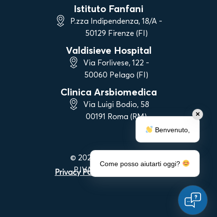
Istituto Fanfani
P.zza Indipendenza, 18/A -
50129 Firenze (FI)
Valdisieve Hospital
Via Forlivese, 122 -
50060 Pelago (FI)
Clinica Arsbiomedica
Via Luigi Bodio, 58
✕
00191 Roma (RM)
Benvenuto,
© 2023 Vanni Strigelli
Come posso aiutarti oggi?
P.IVA 06983090488
Privacy Policy
|
Cookie Policy