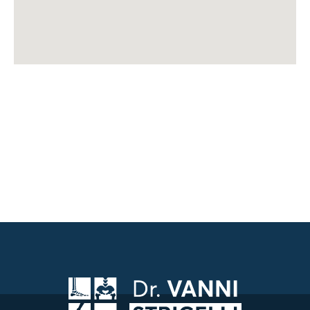
Villa Erbosa
Via dell'Arcoveggio, 50
40129 Bologna (BO)
(+39) 342 873 2901
Aperta 24 ore su 24