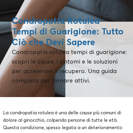
Condropatia Rotulea
Tempi di Guarigione: Tutto
Ciò che Devi Sapere
Condropatia rotulea tempi di guarigione:
scopri le cause, i sintomi e le soluzioni
per accelerare il recupero. Una guida
completa per tornare attivi.
La condropatia rotulea è una delle cause più comuni di
dolore al ginocchio, colpendo persone di tutte le età.
Questa condizione, spesso legata a un deterioramento