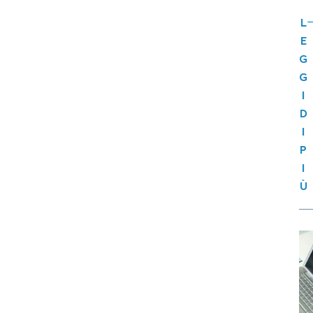
L
E
G
G
I
D
I
P
I
Ù