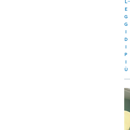
L
E
G
G
I
D
I
P
I
Ù