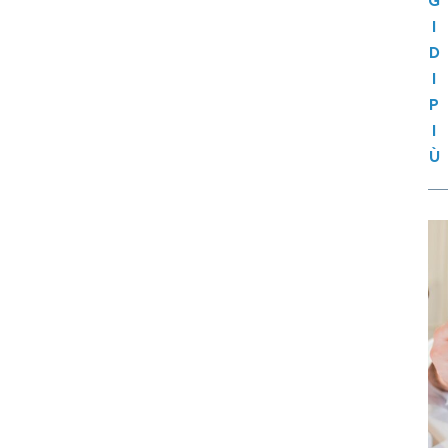
G
I
D
I
P
I
Ù