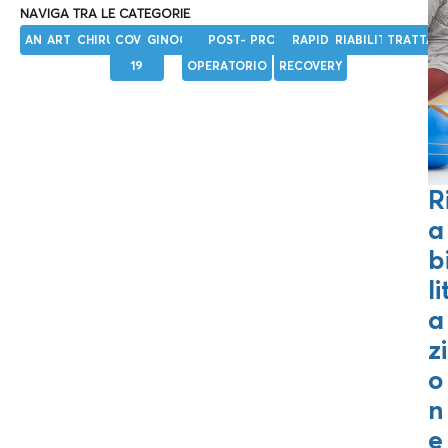
NAVIGA TRA LE CATEGORIE
ANCA
ARTROSI
CHIRURGIA
COVID-
GINOCCHIO
POST-
PROTESI
RAPID
RIABILITAZIONE
TRATTAM
19
OPERATORIO
RECOVERY
R
a
b
li
a
zi
o
n
e