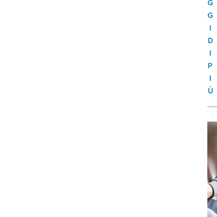
G
G
I
D
I
P
I
Ù