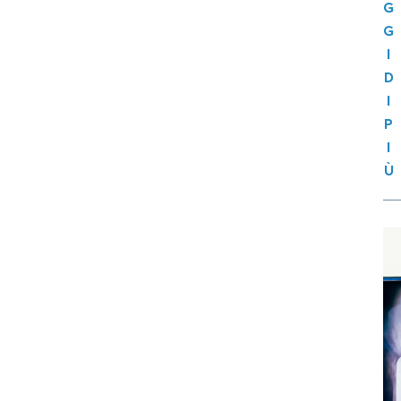
G
G
I
D
I
P
I
Ù