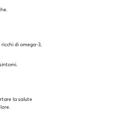
che.
 ricchi di omega-3,
sintomi.
rtare la salute
lore.