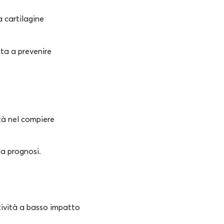
a cartilagine
uta a prevenire
ltà nel compiere
la prognosi.
ttività a basso impatto