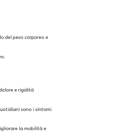
llo del peso corporeo e
vo.
olore e rigidità
quotidiani sono i sintomi
gliorare la mobilità e