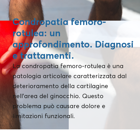
Condropatia femoro-
rotulea: un
approfondimento. Diagnosi
e trattamenti.
La condropatia femoro-rotulea è una
patologia articolare caratterizzata dal
deterioramento della cartilagine
nell'area del ginocchio. Questo
problema può causare dolore e
limitazioni funzionali.