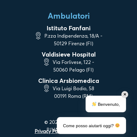
Ambulatori
Istituto Fanfani
P.zza Indipendenza, 18/A -
50129 Firenze (FI)
Valdisieve Hospital
Via Forlivese, 122 -
50060 Pelago (FI)
Clinica Arsbiomedica
Via Luigi Bodio, 58
✕
00191 Roma (RM)
Benvenuto,
© 2023 Vanni Strigelli
Come posso aiutarti oggi?
P.IVA 06983090488
Privacy Policy
|
Cookie Policy