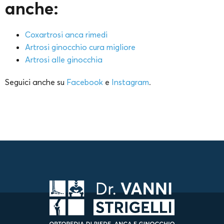
anche:
Coxartrosi anca rimedi
Artrosi ginocchio cura migliore
Artrosi alle ginocchia
Seguici anche su
Facebook
e
Instagram
.