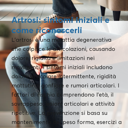
Artrosi: sintomi iniziali e
come riconoscerli
L'artrosi è una malattia degenerativa
che colpisce le articolazioni, causando
dolore, rigidità e limitazioni nei
movimenti. I sintomi iniziali includono
dolore articolare intermittente, rigidità
mattutina, gonfiore e rumori articolari. I
fattori di rischio comprendono l'età, il
sovrappeso, lesioni articolari e attività
ripetitive. La prevenzione si basa su
mantenimento del peso forma, esercizi a