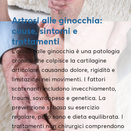
Artrosi alle ginocchia:
cause, sintomi e
trattamenti
L'artrosi alle ginocchia è una patologia
cronica che colpisce la cartilagine
articolare, causando dolore, rigidità e
limitazioni nei movimenti. I fattori
scatenanti includono invecchiamento,
traumi, sovrappeso e genetica. La
prevenzione si basa su esercizio
regolare, peso sano e dieta equilibrata. I
trattamenti non chirurgici comprendono