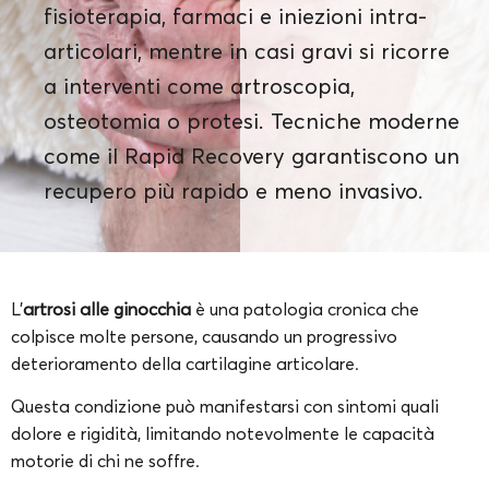
fisioterapia, farmaci e iniezioni intra-
articolari, mentre in casi gravi si ricorre
a interventi come artroscopia,
osteotomia o protesi. Tecniche moderne
come il Rapid Recovery garantiscono un
recupero più rapido e meno invasivo.
L’
artrosi alle ginocchia
è una patologia cronica che
colpisce molte persone, causando un progressivo
deterioramento della cartilagine articolare.
Questa condizione può manifestarsi con sintomi quali
dolore e rigidità, limitando notevolmente le capacità
motorie di chi ne soffre.