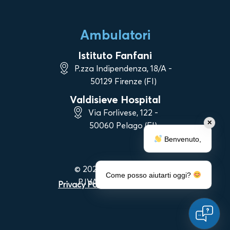
Ambulatori
Istituto Fanfani
P.zza Indipendenza, 18/A -
50129 Firenze (FI)
Valdisieve Hospital
Via Forlivese, 122 -
✕
50060 Pelago (FI)
Benvenuto,
© 2023 Vanni Strigelli
Come posso aiutarti oggi?
P.IVA 06983090488
Privacy Policy
|
Cookie Policy