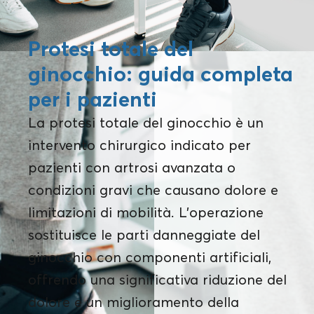
Protesi totale del
ginocchio: guida completa
per i pazienti
La protesi totale del ginocchio è un
intervento chirurgico indicato per
pazienti con artrosi avanzata o
condizioni gravi che causano dolore e
limitazioni di mobilità. L'operazione
sostituisce le parti danneggiate del
ginocchio con componenti artificiali,
offrendo una significativa riduzione del
dolore e un miglioramento della