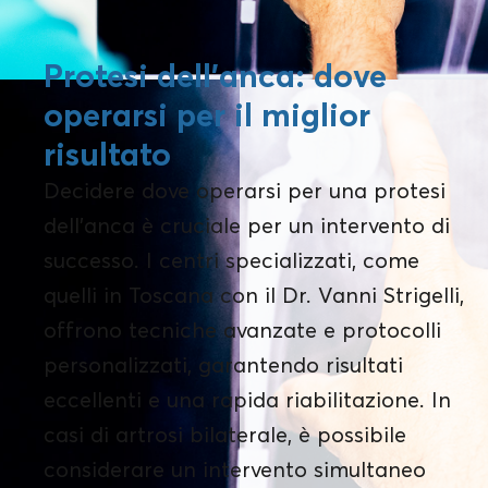
Protesi dell’anca: dove
operarsi per il miglior
risultato
Decidere dove operarsi per una protesi
dell'anca è cruciale per un intervento di
successo. I centri specializzati, come
quelli in Toscana con il Dr. Vanni Strigelli,
offrono tecniche avanzate e protocolli
personalizzati, garantendo risultati
eccellenti e una rapida riabilitazione. In
casi di artrosi bilaterale, è possibile
considerare un intervento simultaneo