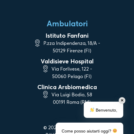
Ambulatori
Istituto Fanfani
P.zza Indipendenza, 18/A -
50129 Firenze (FI)
Valdisieve Hospital
Via Forlivese, 122 -
50060 Pelago (FI)
Clinica Arsbiomedica
Via Luigi Bodio, 58
✕
00191 Roma (RM)
Benvenuto,
© 2023 Vanni Strigelli
Come posso aiutarti oggi?