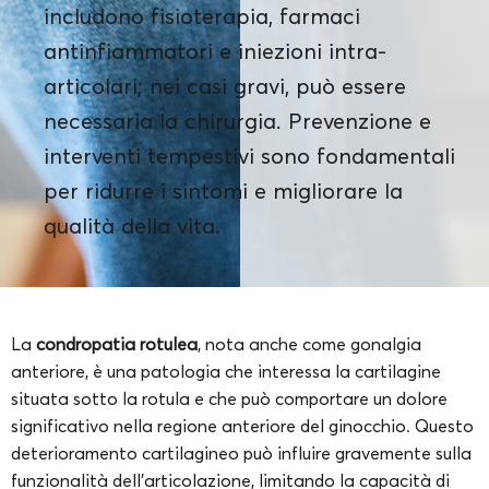
includono fisioterapia, farmaci
antinfiammatori e iniezioni intra-
articolari; nei casi gravi, può essere
necessaria la chirurgia. Prevenzione e
interventi tempestivi sono fondamentali
per ridurre i sintomi e migliorare la
qualità della vita.
La
condropatia rotulea
, nota anche come gonalgia
anteriore, è una patologia che interessa la cartilagine
situata sotto la rotula e che può comportare un dolore
significativo nella regione anteriore del ginocchio. Questo
deterioramento cartilagineo può influire gravemente sulla
funzionalità dell’articolazione, limitando la capacità di