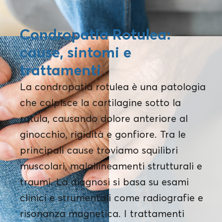
Condropatia Rotulea:
cause, sintomi e
trattamenti
La condropatia rotulea è una patologia
che colpisce la cartilagine sotto la
rotula, causando dolore anteriore al
ginocchio, rigidità e gonfiore. Tra le
principali cause troviamo squilibri
muscolari, malallineamenti strutturali e
traumi. La diagnosi si basa su esami
clinici e strumentali come radiografie e
risonanza magnetica. I trattamenti