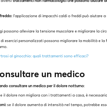
 diversi
trattamenti non farmacologici che possono aiutare ad 
 freddo:
l’applicazione di impacchi caldi o freddi può aiutare a
i possono alleviare la tensione muscolare e migliorare la cir
i esercizi personalizzati possono migliorare la mobilità e la 
urno.
rtrosi al ginocchio: quali trattamenti sono efficaci?
onsultare un medico
ando consultare un medico per il dolore notturno
:
e il dolore non migliora con i trattamenti a casa, è necessari
omi:
se il dolore aumenta di intensità nel tempo, potrebbe esse