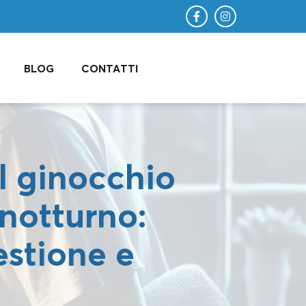
BLOG
CONTATTI
al ginocchio
 notturno:
estione e
i