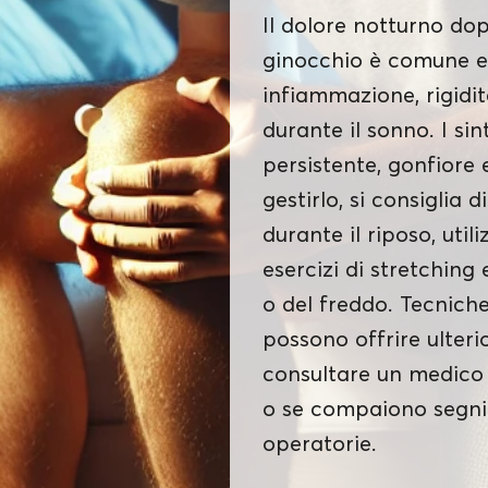
Il dolore notturno dop
ginocchio è comune e
infiammazione, rigidit
durante il sonno. I si
persistente, gonfiore 
gestirlo, si consiglia 
durante il riposo, util
esercizi di stretching
o del freddo. Tecniche
possono offrire ulteri
consultare un medico s
o se compaiono segni 
operatorie.