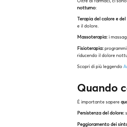
Oltre ai farmaci, ci sono
notturno
:
Terapia del calore e del
e il dolore.
Massoterapia:
i massagg
Fisioterapia:
programmi d
riducendo il dolore nott
Scopri di più leggendo
A
Quando c
È importante sapere
qu
Persistenza del dolore:
s
Peggioramento dei sint