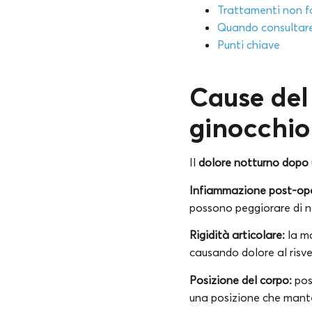
Trattamenti non f
Quando consultar
Punti chiave
Cause del
ginocchio
Il
dolore notturno dopo u
Infiammazione post-ope
possono peggiorare di n
Rigidità articolare:
la ma
causando dolore al risve
Posizione del corpo:
pos
una posizione che mante