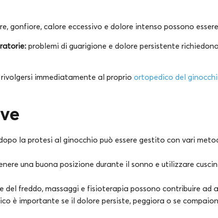
re, gonfiore, calore eccessivo e dolore intenso possono essere 
ratorie:
problemi di guarigione e dolore persistente richiedon
, rivolgersi immediatamente al proprio
ortopedico del ginocch
ave
 dopo la protesi al ginocchio può essere gestito con vari metod
nere una buona posizione durante il sonno e utilizzare cuscini 
e del freddo, massaggi e fisioterapia possono contribuire ad al
co è importante se il dolore persiste, peggiora o se compaiono