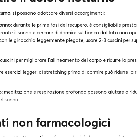
turno
, si possono adottare diversi accorgimenti:
sonno:
durante le prime fasi del recupero, è consigliabile prest
urante il sonno e cercare di dormire sul fianco dal lato non ope
o) con le ginocchia leggermente piegate, usare 2-3 cuscini per 
 cuscini per migliorare l’allineamento del corpo e ridurre la pre
e esercizi leggeri di stretching prima di dormire può ridurre la r
o:
meditazione e respirazione profonda possono aiutare a ridurr
el sonno.
ti non farmacologici