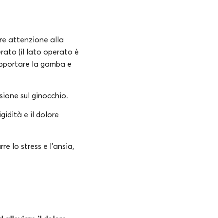
are attenzione alla
rato (il lato operato è
supportare la gamba e
ssione sul ginocchio.
igidità e il dolore
e lo stress e l’ansia,