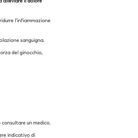
alleviare il dolore
 ridurre l’infiammazione
colazione sanguigna.
forza del ginocchio,
o consultare un medico.
re indicativo di