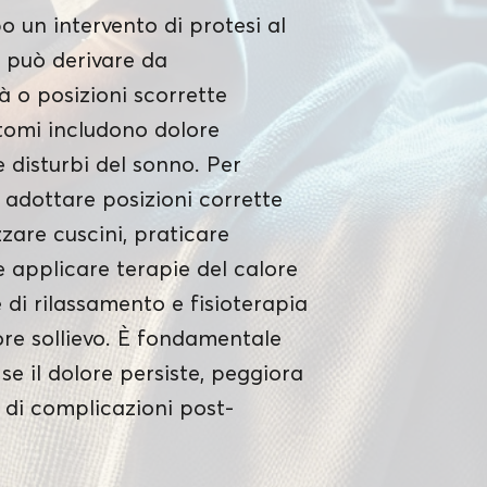
o un intervento di protesi al
 può derivare da
à o posizioni scorrette
ntomi includono dolore
e disturbi del sonno. Per
di adottare posizioni corrette
izzare cuscini, praticare
 e applicare terapie del calore
 di rilassamento e fisioterapia
ore sollievo. È fondamentale
e il dolore persiste, peggiora
di complicazioni post-