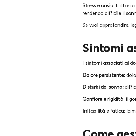
Stress e ansia:
fattori e
rendendo difficile il son
Se vuoi approfondire, le
Sintomi a
I
sintomi associati al do
Dolore persistente:
dolor
Disturbi del sonno:
diffi
Gonfiore e rigidità:
il go
Irritabilità e fatica:
la ma
Come gest