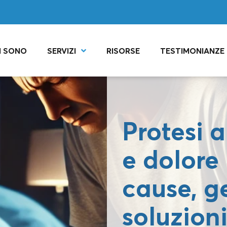
I SONO
SERVIZI
RISORSE
TESTIMONIANZE
Protesi 
e dolore
cause, g
soluzion