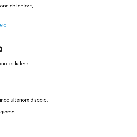
ione del dolore,
ero.
o
no includere:
ndo ulteriore disagio.
 giorno.