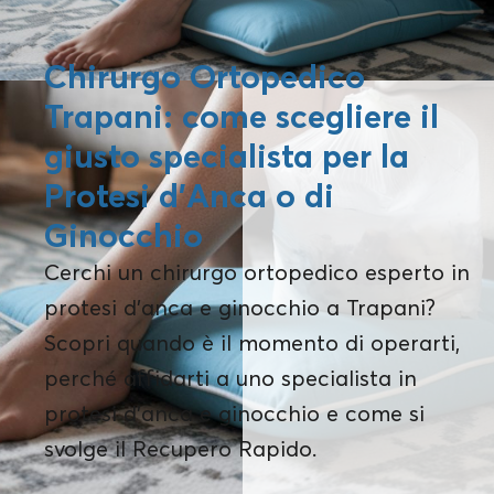
Chirurgo Ortopedico
Trapani: come scegliere il
giusto specialista per la
Protesi d’Anca o di
Ginocchio
Cerchi un chirurgo ortopedico esperto in
protesi d’anca e ginocchio a Trapani?
Scopri quando è il momento di operarti,
perché affidarti a uno specialista in
protesi d’anca e ginocchio e come si
svolge il Recupero Rapido.