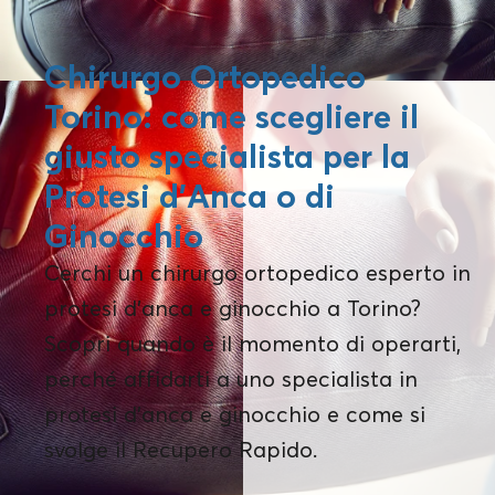
Chirurgo Ortopedico
Torino: come scegliere il
giusto specialista per la
Protesi d’Anca o di
Ginocchio
Cerchi un chirurgo ortopedico esperto in
protesi d’anca e ginocchio a Torino?
Scopri quando è il momento di operarti,
perché affidarti a uno specialista in
protesi d’anca e ginocchio e come si
svolge il Recupero Rapido.