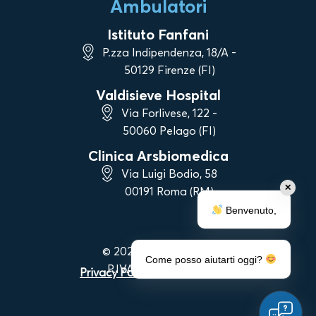
Ambulatori
Istituto Fanfani
P.zza Indipendenza, 18/A -
50129 Firenze (FI)
Valdisieve Hospital
Via Forlivese, 122 -
50060 Pelago (FI)
Clinica Arsbiomedica
Via Luigi Bodio, 58
✕
00191 Roma (RM)
Benvenuto,
© 2023 Vanni Strigelli
Come posso aiutarti oggi?
P.IVA 06983090488
Privacy Policy
|
Cookie Policy