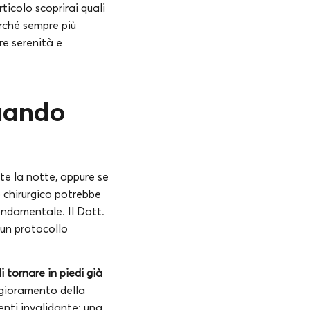
ticolo scoprirai quali
erché sempre più
re serenità e
uando
te la notte, oppure se
to chirurgico potrebbe
fondamentale. Il Dott.
 un protocollo
 tornare in piedi già
ggioramento della
enti invalidante: una