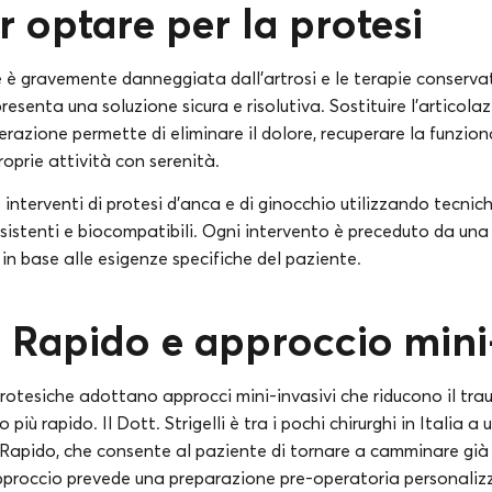
r optare per la protesi
 è gravemente danneggiata dall’artrosi e le terapie conservat
ppresenta una soluzione sicura e risolutiva. Sostituire l’articol
razione permette di eliminare il dolore, recuperare la funziona
roprie attività con serenità.
ue interventi di protesi d’anca e di ginocchio utilizzando tecni
sistenti e biocompatibili. Ogni intervento è preceduto da una
in base alle esigenze specifiche del paziente.
 Rapido e approccio mini
otesiche adottano approcci mini-invasivi che riducono il tr
più rapido. Il Dott. Strigelli è tra i pochi chirurghi in Italia a 
Rapido, che consente al paziente di tornare a camminare gi
pproccio prevede una preparazione pre-operatoria personalizz