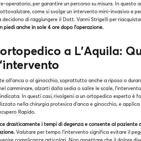
pre-operatorio, per garantire un percorso su misura. In questo ar
sottovalutare, come si svolge un intervento mini-invasivo e p
a decidono di raggiungere il Dott. Vanni Strigelli per riacquista
n piedi anche in sole 4 ore dopo l’operazione.
 ortopedico a
L’Aquila
: Q
l’intervento
te all’anca o al ginocchio, soprattutto anche a riposo o duran
nel camminare, alzarti dalla sedia o salire le scale, l’interven
 indicata. In questi casi, rivolgersi a un ortopedico esperto è 
alizzato nella chirurgia protesica d’anca e ginocchio, e applica
cupero Rapido.
uce drasticamente i tempi di degenza e consente al paziente di
azione.
Valutare per tempo l’intervento significa evitare il pe
evenire complicanze articolari. Non aspettare che il dolore div