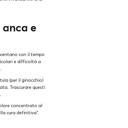
 anca e
diventano con il tempo
colari e difficoltà a
.
tula (per il ginocchio)
ata. Trascurare questi
.
olore concentrato al
la cura definitiva”.