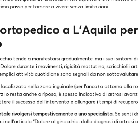
primo passo per tornare a vivere senza limitazioni.
 ortopedico a
L’Aquila
per
o
nocchio tende a manifestarsi gradualmente, ma i suoi sintomi 
Dolore durante i movimenti, rigidità mattutina, scricchiolii arti
semplici attività quotidiane sono segnali da non sottovalutare
e localizzato nella zona inguinale (per l’anca) o attorno alla ro
i o resta anche a riposo, è spesso indicativo di artrosi avanz
re il successo dell’intervento e allungare i tempi di recupero
ale rivolgersi tempestivamente a uno specialista.
Se senti d
 nell’articolo “Dolore al ginocchio: dalla diagnosi di artrosi al