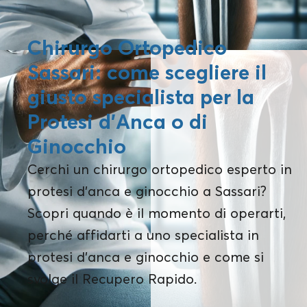
Chirurgo Ortopedico
Sassari: come scegliere il
giusto specialista per la
Protesi d’Anca o di
Ginocchio
Cerchi un chirurgo ortopedico esperto in
protesi d’anca e ginocchio a Sassari?
Scopri quando è il momento di operarti,
perché affidarti a uno specialista in
protesi d’anca e ginocchio e come si
svolge il Recupero Rapido.