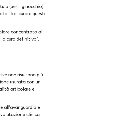
tula (per il ginocchio)
ata. Trascurare questi
.
olore concentrato al
la cura definitiva”.
ive non risultano più
azione usurata con un
lità articolare e
che all’avanguardia e
 valutazione clinica