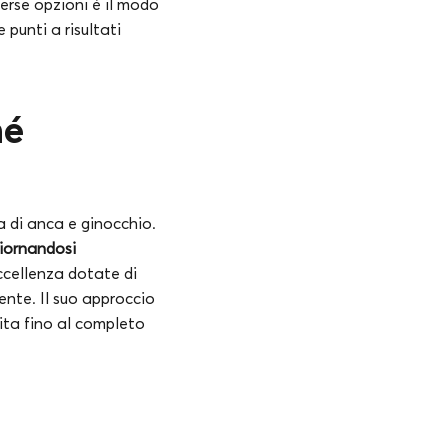
verse opzioni è il modo
 punti a risultati
hé
ca di anca e ginocchio.
giornandosi
eccellenza dotate di
ente. Il suo approccio
sita fino al completo