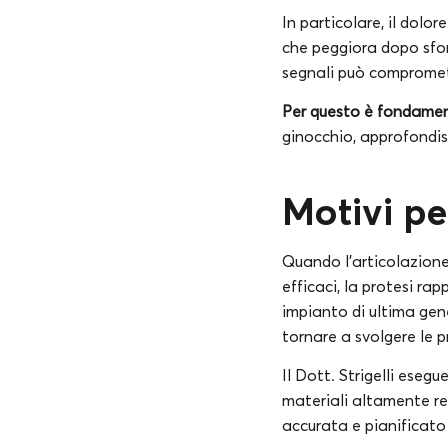
In particolare, il dolor
che peggiora dopo sforz
segnali può compromette
Per questo è fondament
ginocchio, approfondisci
Motivi pe
Quando l’articolazione
efficaci, la protesi ra
impianto di ultima gene
tornare a svolgere le p
Il Dott. Strigelli eseg
materiali altamente re
accurata e pianificato 