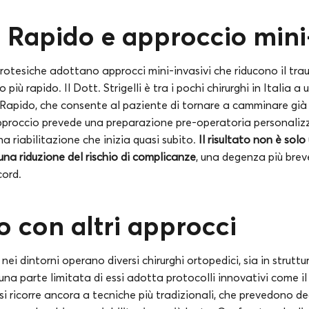
 Rapido e approccio mini
otesiche adottano approcci mini-invasivi che riducono il tr
più rapido. Il Dott. Strigelli è tra i pochi chirurghi in Italia a 
Rapido, che consente al paziente di tornare a camminare gi
pproccio prevede una preparazione pre-operatoria personalizz
na riabilitazione che inizia quasi subito.
Il risultato non è solo
na riduzione del rischio di complicanze
, una degenza più breve
cord.
 con altri approcci
 nei dintorni operano diversi chirurghi ortopedici, sia in strutt
 una parte limitata di essi adotta protocolli innovativi come i
 si ricorre ancora a tecniche più tradizionali, che prevedono 