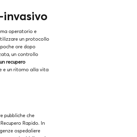
-invasivo
auma operatorio e
utilizzare un protocollo
à poche ore dopo
ata, un controllo
 un recupero
 e un ritorno alla vita
ure pubbliche che
l Recupero Rapido. In
degenze ospedaliere