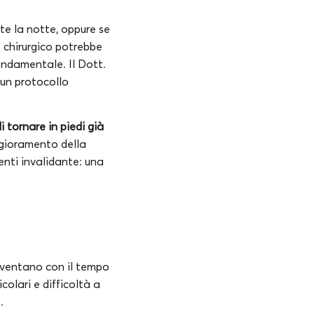
te la notte, oppure se
to chirurgico potrebbe
fondamentale. Il Dott.
 un protocollo
 tornare in piedi già
ggioramento della
enti invalidante: una
diventano con il tempo
colari e difficoltà a
.