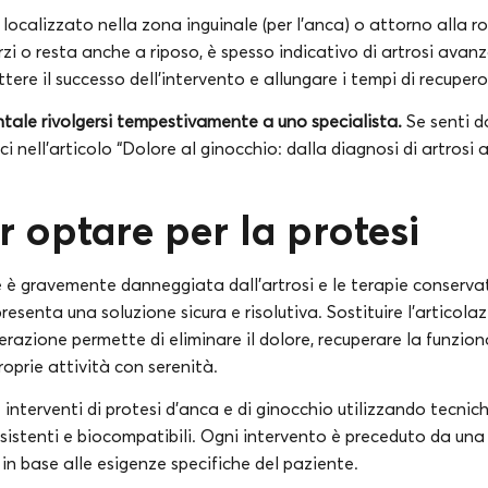
e localizzato nella zona inguinale (per l’anca) o attorno alla ro
i o resta anche a riposo, è spesso indicativo di artrosi avanz
re il successo dell’intervento e allungare i tempi di recupero
ale rivolgersi tempestivamente a uno specialista.
Se senti d
 nell’articolo “Dolore al ginocchio: dalla diagnosi di artrosi al
r optare per la protesi
 è gravemente danneggiata dall’artrosi e le terapie conservat
ppresenta una soluzione sicura e risolutiva. Sostituire l’articol
razione permette di eliminare il dolore, recuperare la funziona
roprie attività con serenità.
ue interventi di protesi d’anca e di ginocchio utilizzando tecni
sistenti e biocompatibili. Ogni intervento è preceduto da una
in base alle esigenze specifiche del paziente.