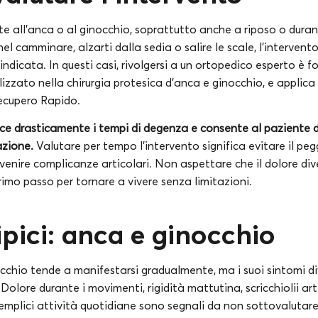
te all’anca o al ginocchio, soprattutto anche a riposo o duran
nel camminare, alzarti dalla sedia o salire le scale, l’interven
 indicata. In questi casi, rivolgersi a un ortopedico esperto è 
alizzato nella chirurgia protesica d’anca e ginocchio, e applica
cupero Rapido.
uce drasticamente i tempi di degenza e consente al paziente di
azione.
Valutare per tempo l’intervento significa evitare il pe
evenire complicanze articolari. Non aspettare che il dolore div
primo passo per tornare a vivere senza limitazioni.
ipici: anca e ginocchio
nocchio tende a manifestarsi gradualmente, ma i suoi sintomi 
Dolore durante i movimenti, rigidità mattutina, scricchiolii arti
semplici attività quotidiane sono segnali da non sottovalutare