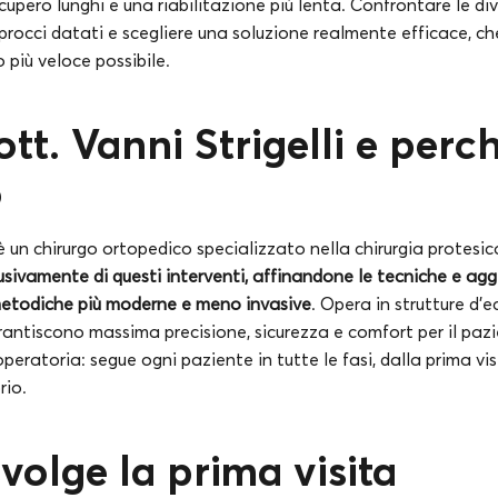
cupero lunghi e una riabilitazione più lenta. Confrontare le di
procci datati e scegliere una soluzione realmente efficace, che
o più veloce possibile.
ott. Vanni Strigelli e perc
o
i è un chirurgo ortopedico specializzato nella chirurgia protesi
usivamente di questi interventi, affinandone le tecniche e ag
etodiche più moderne e meno invasive
. Opera in strutture d’
rantiscono massima precisione, sicurezza e comfort per il pazi
 operatoria: segue ogni paziente in tutte le fasi, dalla prima vi
rio.
volge la prima visita