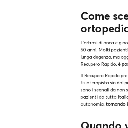
Come sceg
ortopedi
L’artrosi di anca e gin
60 anni. Molti pazient
lunga degenza, ma oggi,
Recupero Rapido,
è po
Il Recupero Rapido prev
fisioterapista sin dal 
sono i segnali da non 
pazienti da tutta Itali
autonomia,
tornando i
Quando va