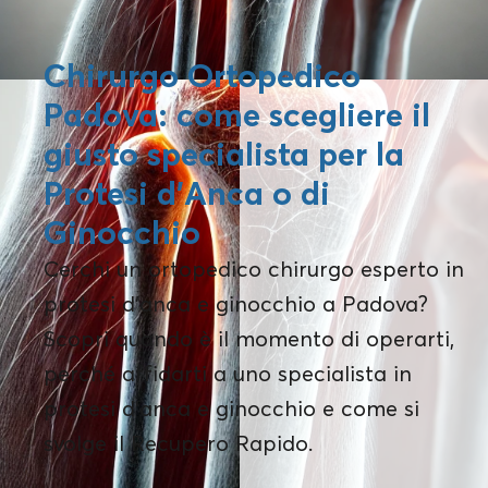
Chirurgo Ortopedico
Padova: come scegliere il
giusto specialista per la
Protesi d’Anca o di
Ginocchio
Cerchi un ortopedico chirurgo esperto in
protesi d’anca e ginocchio a Padova?
Scopri quando è il momento di operarti,
perché affidarti a uno specialista in
protesi d’anca e ginocchio e come si
svolge il Recupero Rapido.