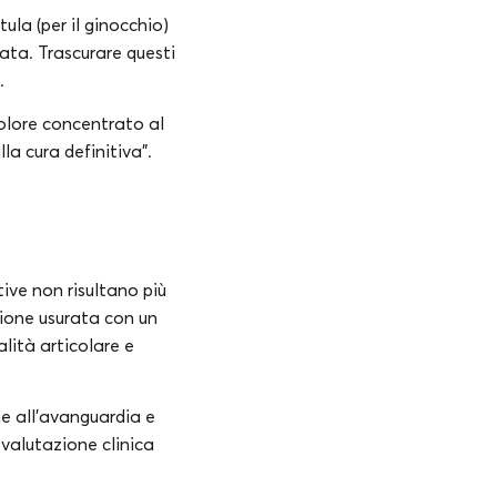
tula (per il ginocchio)
ata. Trascurare questi
.
olore concentrato al
la cura definitiva”.
ive non risultano più
azione usurata con un
lità articolare e
che all’avanguardia e
 valutazione clinica