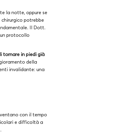
te la notte, oppure se
to chirurgico potrebbe
fondamentale. Il Dott.
 un protocollo
 tornare in piedi già
ggioramento della
enti invalidante: una
diventano con il tempo
colari e difficoltà a
.