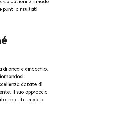
verse opzioni è il modo
 punti a risultati
hé
ca di anca e ginocchio.
giornandosi
eccellenza dotate di
ente. Il suo approccio
sita fino al completo