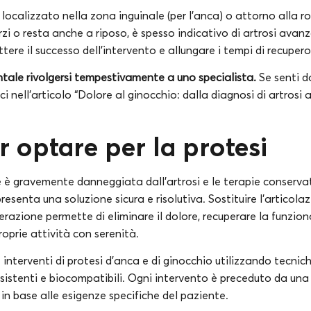
e localizzato nella zona inguinale (per l’anca) o attorno alla ro
i o resta anche a riposo, è spesso indicativo di artrosi avanz
re il successo dell’intervento e allungare i tempi di recupero
ale rivolgersi tempestivamente a uno specialista.
Se senti d
 nell’articolo “Dolore al ginocchio: dalla diagnosi di artrosi al
r optare per la protesi
 è gravemente danneggiata dall’artrosi e le terapie conservat
ppresenta una soluzione sicura e risolutiva. Sostituire l’articol
razione permette di eliminare il dolore, recuperare la funziona
roprie attività con serenità.
ue interventi di protesi d’anca e di ginocchio utilizzando tecni
sistenti e biocompatibili. Ogni intervento è preceduto da una
in base alle esigenze specifiche del paziente.