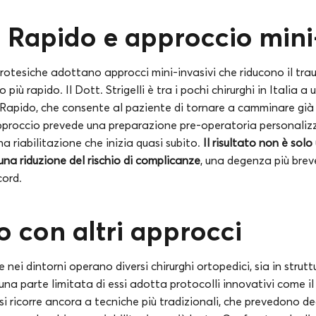
 Rapido e approccio mini
otesiche adottano approcci mini-invasivi che riducono il tr
più rapido. Il Dott. Strigelli è tra i pochi chirurghi in Italia a 
Rapido, che consente al paziente di tornare a camminare gi
pproccio prevede una preparazione pre-operatoria personalizz
na riabilitazione che inizia quasi subito.
Il risultato non è solo
na riduzione del rischio di complicanze
, una degenza più breve
cord.
 con altri approcci
e nei dintorni operano diversi chirurghi ortopedici, sia in strut
 una parte limitata di essi adotta protocolli innovativi come i
 si ricorre ancora a tecniche più tradizionali, che prevedono 