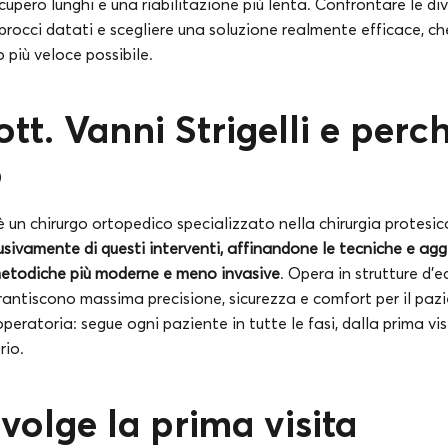
cupero lunghi e una riabilitazione più lenta. Confrontare le di
procci datati e scegliere una soluzione realmente efficace, che
o più veloce possibile.
ott. Vanni Strigelli e perc
o
i è un chirurgo ortopedico specializzato nella chirurgia protesi
usivamente di questi interventi, affinandone le tecniche e ag
etodiche più moderne e meno invasive
. Opera in strutture d’
rantiscono massima precisione, sicurezza e comfort per il pazi
 operatoria: segue ogni paziente in tutte le fasi, dalla prima vi
rio.
volge la prima visita