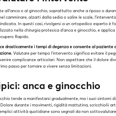
te all’anca o al ginocchio, soprattutto anche a riposo o duran
nel camminare, alzarti dalla sedia o salire le scale, l’interven
 indicata. In questi casi, rivolgersi a un ortopedico esperto è 
alizzato nella chirurgia protesica d’anca e ginocchio, e applica
cupero Rapido.
uce drasticamente i tempi di degenza e consente al paziente di
azione.
Valutare per tempo l’intervento significa evitare il pe
evenire complicanze articolari. Non aspettare che il dolore div
primo passo per tornare a vivere senza limitazioni.
ipici: anca e ginocchio
nocchio tende a manifestarsi gradualmente, ma i suoi sintomi 
Dolore durante i movimenti, rigidità mattutina, scricchiolii arti
semplici attività quotidiane sono segnali da non sottovalutare