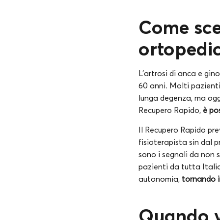
Come sceg
ortopedic
L’artrosi di anca e gin
60 anni. Molti pazient
lunga degenza, ma oggi,
Recupero Rapido,
è po
Il Recupero Rapido prev
fisioterapista sin dal 
sono i segnali da non 
pazienti da tutta Itali
autonomia,
tornando i
Quando va