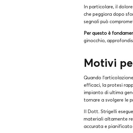
In particolare, il dolor
che peggiora dopo sforz
segnali può compromette
Per questo è fondament
ginocchio, approfondisci
Motivi pe
Quando l’articolazione
efficaci, la protesi ra
impianto di ultima gene
tornare a svolgere le p
Il Dott. Strigelli eseg
materiali altamente re
accurata e pianificato 