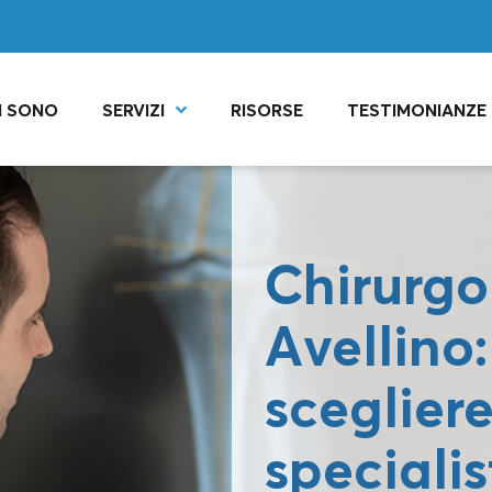
I SONO
SERVIZI
RISORSE
TESTIMONIANZE
Chirurgo
Avellino
scegliere
specialis