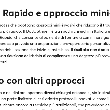
 Rapido e approccio mini
otesiche adottano approcci mini-invasivi che riducono il tr
più rapido. Il Dott. Strigelli è tra i pochi chirurghi in Italia a 
Rapido, che consente al paziente di tornare a camminare gi
pproccio prevede una preparazione pre-operatoria personalizz
na riabilitazione che inizia quasi subito.
Il risultato non è solo
na riduzione del rischio di complicanze
, una degenza più breve
cord.
 con altri approcci
o e nei dintorni operano diversi chirurghi ortopedici, sia in str
 una parte limitata di essi adotta protocolli innovativi come i
 si ricorre ancora a tecniche più tradizionali, che prevedono 