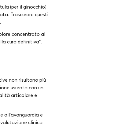
tula (per il ginocchio)
ata. Trascurare questi
.
olore concentrato al
la cura definitiva”.
ive non risultano più
azione usurata con un
lità articolare e
che all’avanguardia e
 valutazione clinica