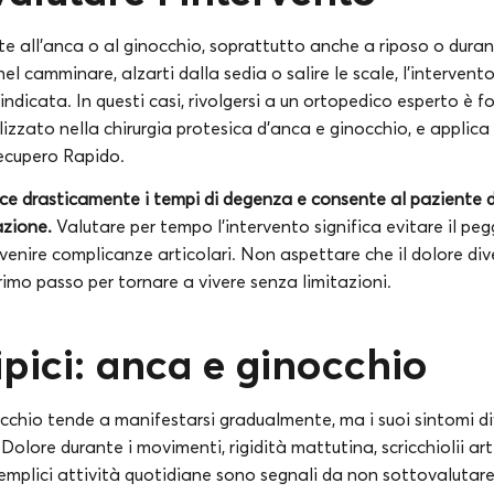
te all’anca o al ginocchio, soprattutto anche a riposo o duran
nel camminare, alzarti dalla sedia o salire le scale, l’interven
 indicata. In questi casi, rivolgersi a un ortopedico esperto è 
alizzato nella chirurgia protesica d’anca e ginocchio, e applica
cupero Rapido.
uce drasticamente i tempi di degenza e consente al paziente di
azione.
Valutare per tempo l’intervento significa evitare il pe
evenire complicanze articolari. Non aspettare che il dolore div
primo passo per tornare a vivere senza limitazioni.
ipici: anca e ginocchio
nocchio tende a manifestarsi gradualmente, ma i suoi sintomi 
Dolore durante i movimenti, rigidità mattutina, scricchiolii arti
semplici attività quotidiane sono segnali da non sottovalutare