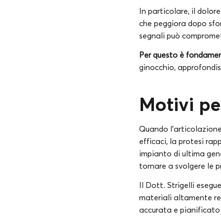
In particolare, il dolor
che peggiora dopo sforz
segnali può compromette
Per questo è fondament
ginocchio, approfondisci
Motivi pe
Quando l’articolazione
efficaci, la protesi ra
impianto di ultima gene
tornare a svolgere le p
Il Dott. Strigelli eseg
materiali altamente re
accurata e pianificato 