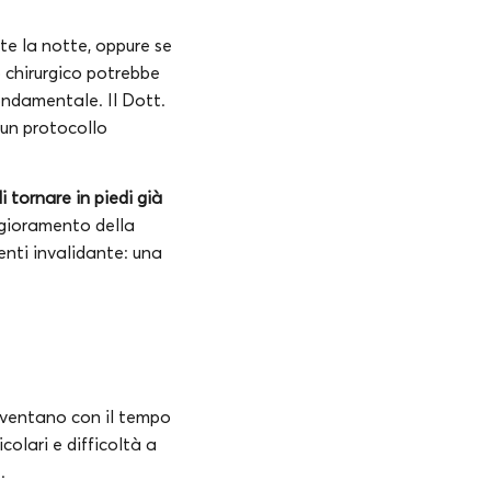
te la notte, oppure se
to chirurgico potrebbe
fondamentale. Il Dott.
 un protocollo
 tornare in piedi già
ggioramento della
enti invalidante: una
diventano con il tempo
colari e difficoltà a
.