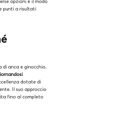
verse opzioni è il modo
 punti a risultati
hé
ca di anca e ginocchio.
giornandosi
eccellenza dotate di
ente. Il suo approccio
sita fino al completo