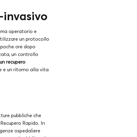
-invasivo
auma operatorio e
utilizzare un protocollo
à poche ore dopo
ata, un controllo
 un recupero
 e un ritorno alla vita
utture pubbliche che
l Recupero Rapido. In
degenze ospedaliere