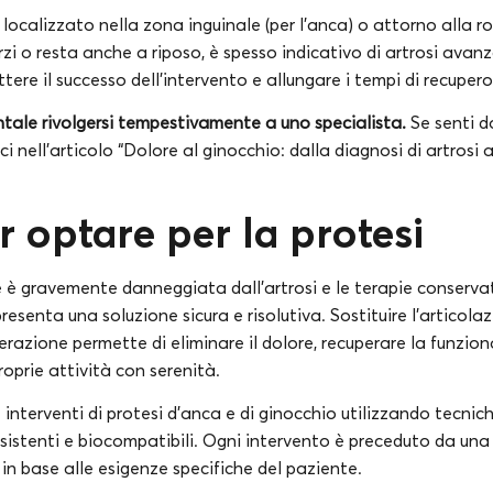
e localizzato nella zona inguinale (per l’anca) o attorno alla ro
i o resta anche a riposo, è spesso indicativo di artrosi avanz
re il successo dell’intervento e allungare i tempi di recupero
ale rivolgersi tempestivamente a uno specialista.
Se senti d
 nell’articolo “Dolore al ginocchio: dalla diagnosi di artrosi al
r optare per la protesi
 è gravemente danneggiata dall’artrosi e le terapie conservat
ppresenta una soluzione sicura e risolutiva. Sostituire l’articol
razione permette di eliminare il dolore, recuperare la funziona
roprie attività con serenità.
ue interventi di protesi d’anca e di ginocchio utilizzando tecni
sistenti e biocompatibili. Ogni intervento è preceduto da una
in base alle esigenze specifiche del paziente.