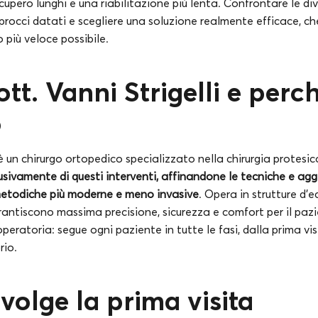
cupero lunghi e una riabilitazione più lenta. Confrontare le di
procci datati e scegliere una soluzione realmente efficace, che
o più veloce possibile.
ott. Vanni Strigelli e perc
o
i è un chirurgo ortopedico specializzato nella chirurgia protesi
usivamente di questi interventi, affinandone le tecniche e ag
etodiche più moderne e meno invasive
. Opera in strutture d’
rantiscono massima precisione, sicurezza e comfort per il pazi
 operatoria: segue ogni paziente in tutte le fasi, dalla prima vi
rio.
volge la prima visita