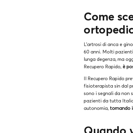
Come sceg
ortopedi
L’artrosi di anca e gin
60 anni. Molti pazient
lunga degenza, ma oggi,
Recupero Rapido,
è po
Il Recupero Rapido prev
fisioterapista sin dal 
sono i segnali da non 
pazienti da tutta Itali
autonomia,
tornando i
Quando va