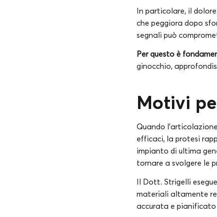
In particolare, il dolor
che peggiora dopo sforz
segnali può compromette
Per questo è fondament
ginocchio, approfondisci
Motivi pe
Quando l’articolazione
efficaci, la protesi ra
impianto di ultima gene
tornare a svolgere le p
Il Dott. Strigelli eseg
materiali altamente re
accurata e pianificato 