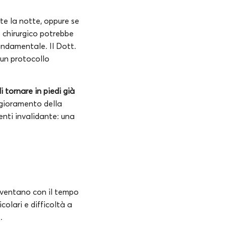
te la notte, oppure se
to chirurgico potrebbe
fondamentale. Il Dott.
 un protocollo
 tornare in piedi già
ggioramento della
enti invalidante: una
diventano con il tempo
colari e difficoltà a
.