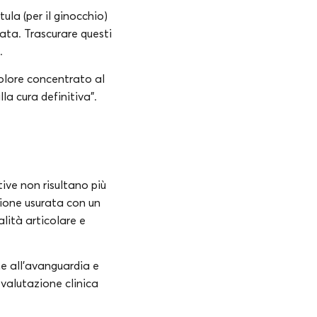
tula (per il ginocchio)
ata. Trascurare questi
.
olore concentrato al
la cura definitiva”.
ive non risultano più
azione usurata con un
lità articolare e
che all’avanguardia e
 valutazione clinica