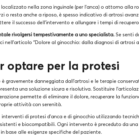
e localizzato nella zona inguinale (per l’anca) o attorno alla ro
i o resta anche a riposo, è spesso indicativo di artrosi avanz
re il successo dell’intervento e allungare i tempi di recupero
ale rivolgersi tempestivamente a uno specialista.
Se senti d
 nell’articolo “Dolore al ginocchio: dalla diagnosi di artrosi al
r optare per la protesi
 è gravemente danneggiata dall’artrosi e le terapie conservat
ppresenta una soluzione sicura e risolutiva. Sostituire l’articol
razione permette di eliminare il dolore, recuperare la funziona
roprie attività con serenità.
ue interventi di protesi d’anca e di ginocchio utilizzando tecni
sistenti e biocompatibili. Ogni intervento è preceduto da una
in base alle esigenze specifiche del paziente.