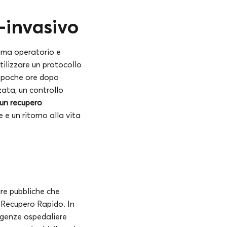
-invasivo
auma operatorio e
utilizzare un protocollo
à poche ore dopo
ata, un controllo
 un recupero
 e un ritorno alla vita
ture pubbliche che
l Recupero Rapido. In
degenze ospedaliere