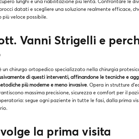
cupero lunghi e una riabilitazione più lenta. Confrontare le di
procci datati e scegliere una soluzione realmente efficace, che
o più veloce possibile.
ott. Vanni Strigelli e perc
o
i è un chirurgo ortopedico specializzato nella chirurgia protesi
usivamente di questi interventi, affinandone le tecniche e ag
etodiche più moderne e meno invasive
. Opera in strutture d’
rantiscono massima precisione, sicurezza e comfort per il pazi
 operatoria: segue ogni paziente in tutte le fasi, dalla prima vi
rio.
volge la prima visita