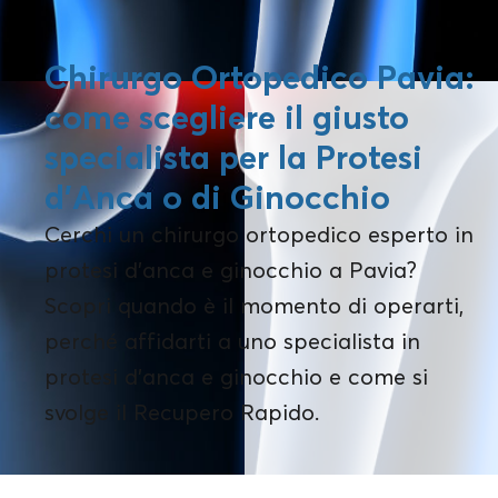
Chirurgo Ortopedico Pavia:
come scegliere il giusto
specialista per la Protesi
d’Anca o di Ginocchio
Cerchi un chirurgo ortopedico esperto in
protesi d’anca e ginocchio a Pavia?
Scopri quando è il momento di operarti,
perché affidarti a uno specialista in
protesi d’anca e ginocchio e come si
svolge il Recupero Rapido.