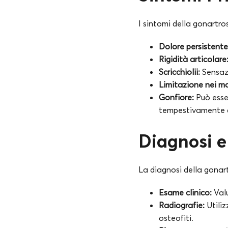
I sintomi della gonartros
Dolore persistente
Rigidità articolare
Scricchiolii:
Sensazi
Limitazione nei m
Gonfiore:
Può esser
tempestivamente qu
Diagnosi e
La diagnosi della gonart
Esame clinico:
Valu
Radiografie:
Utiliz
osteofiti.