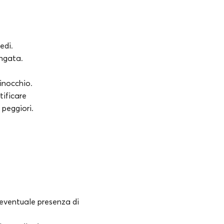
edi.
ungata.
inocchio.
tificare
 peggiori.
l’eventuale presenza di