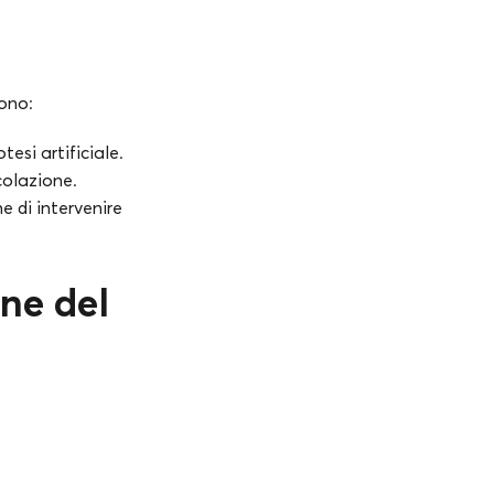
dono:
esi artificiale.
colazione.
e di intervenire
one del