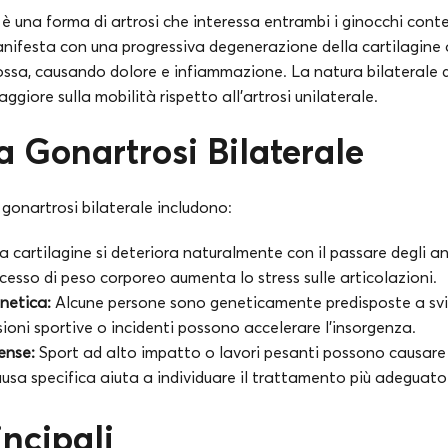
e è una forma di artrosi che interessa entrambi i ginocchi c
nifesta con una progressiva degenerazione della cartilagine a
 ossa, causando dolore e infiammazione. La natura bilaterale 
iore sulla mobilità rispetto all’artrosi unilaterale.
a Gonartrosi Bilaterale
 gonartrosi bilaterale includono:
a cartilagine si deteriora naturalmente con il passare degli an
esso di peso corporeo aumenta lo stress sulle articolazioni.
netica:
Alcune persone sono geneticamente predisposte a svil
ioni sportive o incidenti possono accelerare l’insorgenza.
tense:
Sport ad alto impatto o lavori pesanti possono causare 
sa specifica aiuta a individuare il trattamento più adeguato
incipali