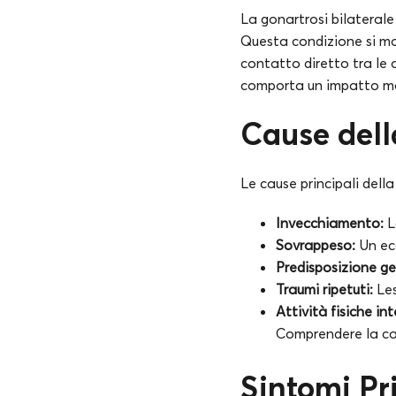
La gonartrosi bilateral
Questa condizione si ma
contatto diretto tra le
comporta un impatto magg
Cause dell
Le cause principali della
Invecchiamento:
L
Sovrappeso:
Un ecc
Predisposizione ge
Traumi ripetuti:
Les
Attività fisiche in
Comprendere la cau
Sintomi Pr