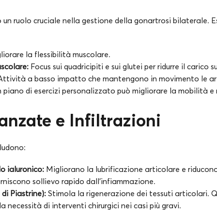
no un ruolo cruciale nella gestione della gonartrosi bilaterale. Es
iorare la flessibilità muscolare.
scolare:
Focus sui quadricipiti e sui glutei per ridurre il carico s
ttività a basso impatto che mantengono in movimento le ar
 piano di esercizi personalizzato può migliorare la mobilità e r
nzate e Infiltrazioni
ludono:
do ialuronico:
Migliorano la lubrificazione articolare e riducono 
rniscono sollievo rapido dall’infiammazione.
di Piastrine):
Stimola la rigenerazione dei tessuti articolari. 
 necessità di interventi chirurgici nei casi più gravi.