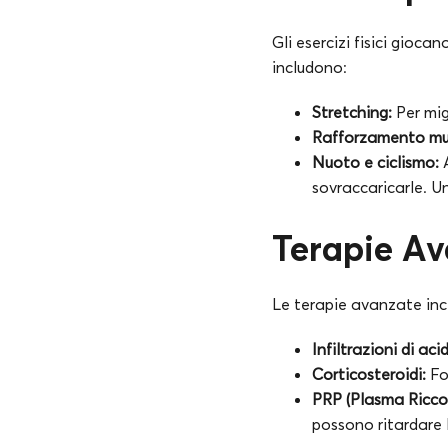
Gli esercizi fisici gioca
includono:
Stretching:
Per migl
Rafforzamento mu
Nuoto e ciclismo:
A
sovraccaricarle. Un
Terapie Ava
Le terapie avanzate inc
Infiltrazioni di aci
Corticosteroidi:
Fo
PRP (Plasma Ricco 
possono ritardare la