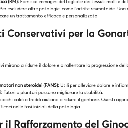
ica (RM):
Fornisce immagini dettagliate dei tessuti molli e del
Per escludere altre patologie, come l’artrite reumatoide. Una
icare un trattamento efficace e personalizzato.
i Conservativi per la Gonar
i mirano a ridurre il dolore e a rallentare la progressione dell
matori non steroidei (FANS):
Utili per alleviare dolore e infi
i:
Tutori o plantari possono migliorare la stabilità.
acchi caldi o freddi aiutano a ridurre il gonfiore. Questi appr
icaci nelle fasi iniziali della patologia.
er il Rafforzamento del Gino