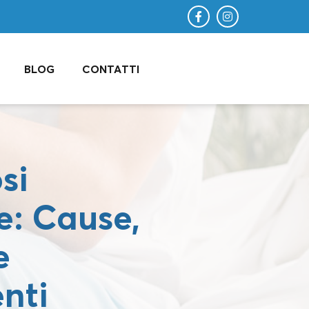
BLOG
CONTATTI
si
e: Cause,
e
nti