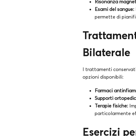
Risonanza magnet
Esami del sangue:
permette di pianif
Trattament
Bilaterale
I trattamenti conservativ
opzioni disponibili:
Farmaci antinfiam
Supporti ortopedic
Terapie fisiche:
Imp
particolarmente eff
Esercizi p