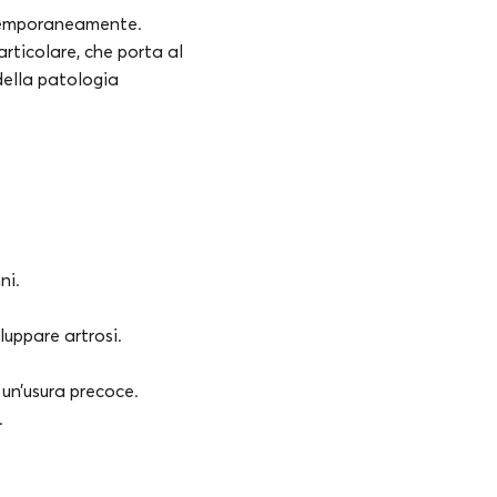
ontemporaneamente.
rticolare, che porta al
della patologia
ni.
uppare artrosi.
un’usura precoce.
.