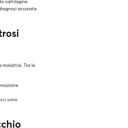
la cartilagine.
 diagnosi accurata
trosi
a malattia. Tra le
ammazione.
occi sono
cchio