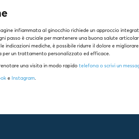
ne
ilagine infiammata al ginocchio richiede un approccio integra
ogni passo è cruciale per mantenere una buona salute articola
e indicazioni mediche, è possibile ridurre il dolore e migliorar
a per un trattamento personalizzato ed efficace.
prenotare una visita in modo rapido
telefona o scrivi un mess
ook
e
Instagram
.