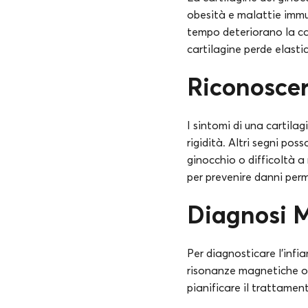
obesità e malattie immun
tempo deteriorano la ca
cartilagine perde elasti
Riconoscere
I sintomi di una cartil
rigidità. Altri segni pos
ginocchio o difficoltà
per prevenire danni per
Diagnosi M
Per diagnosticare l’infi
risonanze magnetiche o e
pianificare il trattamen