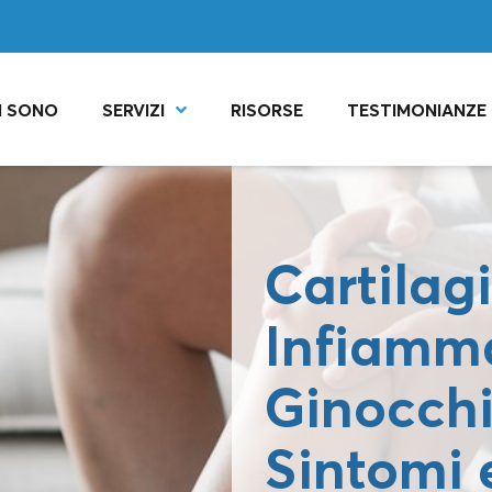
I SONO
SERVIZI
RISORSE
TESTIMONIANZE
Cartilag
Infiamm
Ginocchi
Sintomi 