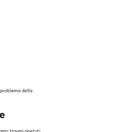
l problema della
e
amo traumi ripetuti,