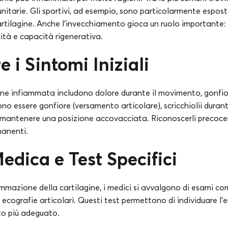
itarie. Gli sportivi, ad esempio, sono particolarmente espost
rtilagine. Anche l’invecchiamento gioca un ruolo importante: 
cità e capacità rigenerativa.
 i Sintomi Iniziali
agine infiammata includono dolore durante il movimento, gonfi
sono essere gonfiore (versamento articolare), scricchiolii durant
 a mantenere una posizione accovacciata. Riconoscerli preco
manenti.
edica e Test Specifici
ammazione della cartilagine, i medici si avvalgono di esami co
cografie articolari. Questi test permettono di individuare l’
to più adeguato.