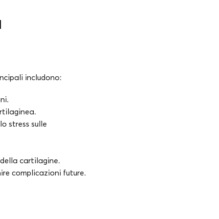
a
ncipali includono:
ni.
rtilaginea.
o stress sulle
ella cartilagine.
nire complicazioni future.