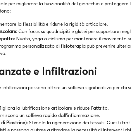
ale per migliorare la funzionalità del ginocchio e proteggere l
udono:
ntare la flessibilità e ridurre la rigidità articolare.
scolare:
Con focus su quadricipiti e glutei per supportare megli
mpatto:
Nuoto, yoga o ciclismo per mantenere il movimento se
rogramma personalizzato di fisioterapia può prevenire ulterior
va.
nzate e Infiltrazioni
infiltrazioni possono offrire un sollievo significativo per chi s
gliora la lubrificazione articolare e riduce l’attrito.
rniscono un sollievo rapido dall’infiammazione.
di Piastrine):
Stimola la rigenerazione dei tessuti. Questi tr
isti e possono aiutare a ritardare la necessità di interventi chir