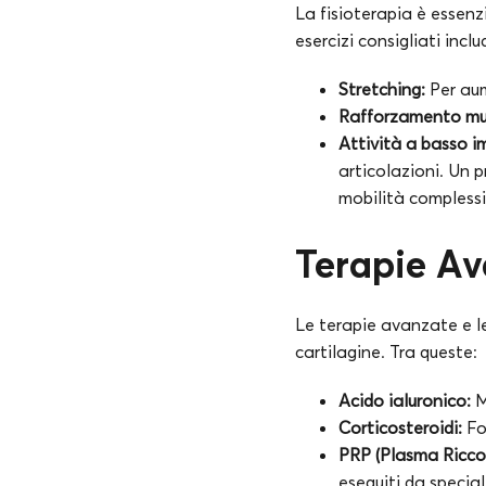
La fisioterapia è essenzi
esercizi consigliati incl
Stretching:
Per aume
Rafforzamento mu
Attività a basso i
articolazioni. Un p
mobilità complessi
Terapie Ava
Le terapie avanzate e le 
cartilagine. Tra queste:
Acido ialuronico:
Mi
Corticosteroidi:
Fo
PRP (Plasma Ricco 
eseguiti da special