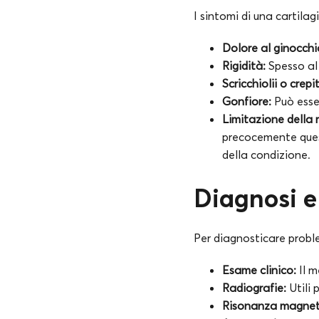
I sintomi di una cartila
Dolore al ginocchi
Rigidità:
Spesso al 
Scricchiolii o crepit
Gonfiore:
Può esse
Limitazione della 
precocemente quest
della condizione.
Diagnosi e
Per diagnosticare proble
Esame clinico:
Il m
Radiografie:
Utili 
Risonanza magnet