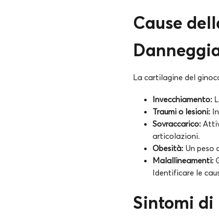
Cause dell
Danneggia
La cartilagine del ginoc
Invecchiamento:
L
Traumi o lesioni:
In
Sovraccarico:
Attiv
articolazioni.
Obesità:
Un peso co
Malallineamenti:
G
Identificare le cau
Sintomi di