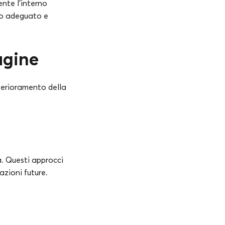
nte l’interno
to adeguato e
agine
deterioramento della
. Questi approcci
azioni future.