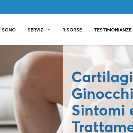
I SONO
SERVIZI
RISORSE
TESTIMONIANZE
Cartilagi
Ginocchi
Sintomi 
Trattame