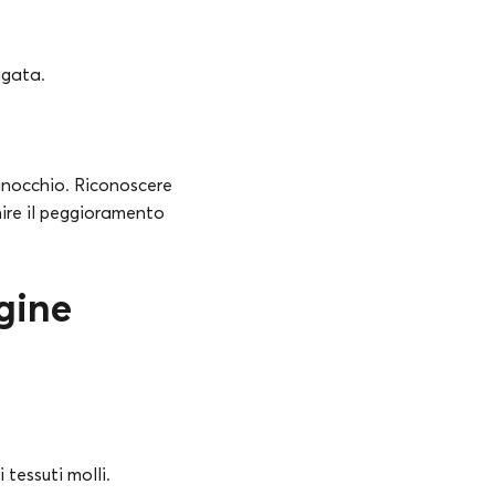
ngata.
inocchio. Riconoscere
nire il peggioramento
agine
 tessuti molli.