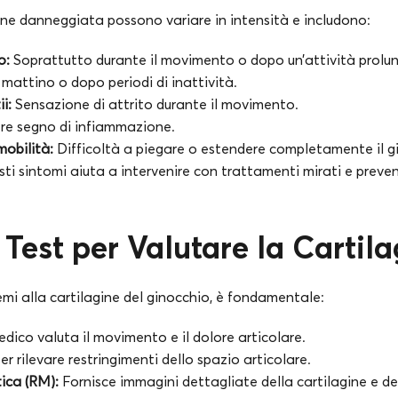
gine danneggiata possono variare in intensità e includono:
o:
Soprattutto durante il movimento o dopo un’attività prolu
mattino o dopo periodi di inattività.
ii:
Sensazione di attrito durante il movimento.
re segno di infiammazione.
mobilità:
Difficoltà a piegare o estendere completamente il g
i sintomi aiuta a intervenire con trattamenti mirati e preve
 Test per Valutare la Cartil
mi alla cartilagine del ginocchio, è fondamentale:
edico valuta il movimento e il dolore articolare.
per rilevare restringimenti dello spazio articolare.
ica (RM):
Fornisce immagini dettagliate della cartilagine e dei