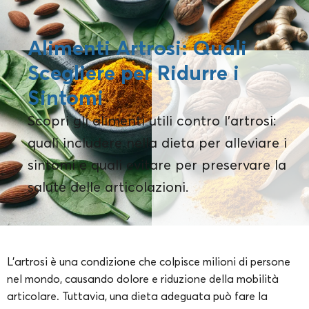
Alimenti Artrosi: Quali
Scegliere per Ridurre i
Sintomi
Scopri gli alimenti utili contro l’artrosi:
quali includere nella dieta per alleviare i
sintomi e quali evitare per preservare la
salute delle articolazioni.
L’artrosi è una condizione che colpisce milioni di persone
nel mondo, causando dolore e riduzione della mobilità
articolare. Tuttavia, una dieta adeguata può fare la