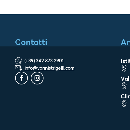
Contatti
Am
Ist
(+39) 342 873 2901
info@vannistrigelli.com
Val
Cli