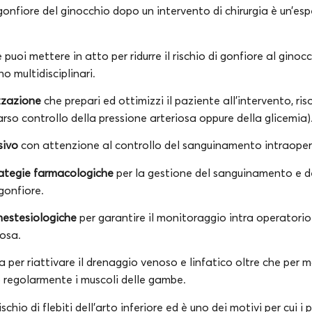
gonfiore del ginocchio dopo un intervento di chirurgia è un’e
 puoi mettere in atto per ridurre il rischio di gonfiore al gino
no multidisciplinari.
zzazione
che prepari ed ottimizzi il paziente all’intervento, ri
arso controllo della pressione arteriosa oppure della glicemia)
sivo
con attenzione al controllo del sanguinamento intraope
rategie farmacologiche
per la gestione del sanguinamento e d
 gonfiore.
nestesiologiche
per garantire il monitoraggio intra operatorio
iosa.
a per riattivare il drenaggio venoso e linfatico oltre che per 
 regolarmente i muscoli delle gambe.
schio di flebiti dell’arto inferiore ed è uno dei motivi per cui i 