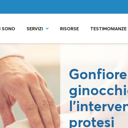
I SONO
SERVIZI
RISORSE
TESTIMONIANZE
Gonfiore
ginocch
l’interve
protesi