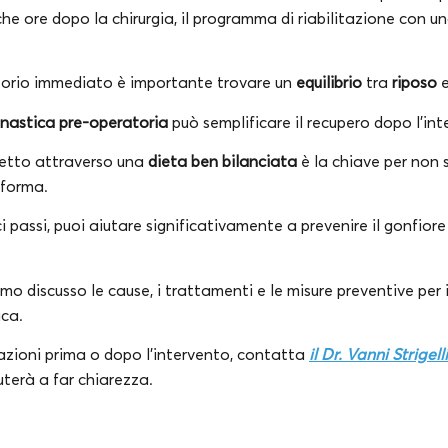
che ore dopo la chirurgia, il programma di riabilitazione con 
torio immediato è importante trovare un
equilibrio
tra
riposo
nnastica pre-operatoria
può semplificare il recupero dopo l’int
etto attraverso una
dieta ben bilanciata
è la chiave per non 
 forma.
 passi, puoi aiutare significativamente a prevenire il gonfior
mo discusso le cause, i trattamenti e le misure preventive per 
ica.
azioni prima o dopo l’intervento, contatta
il Dr. Vanni Strigelli
iuterà a far chiarezza.