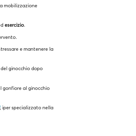
una mobilizzazione
ed
esercizio
.
ervento.
stressare e mantenere la
e del ginocchio dopo
il gonfiore al ginocchio
, iper specializzato nella