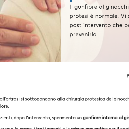
Il gonfiore al ginocch
protesi è normale. Vi 
post intervento che po
prevenirlo.
P
ll’artrosi si sottopongono alla chirurgia protesica del ginocch
olore.
zienti, dopo l’intervento, sperimenta un
gonfiore intorno al g
uteremo le
cause
, i
trattamenti
e le
misure preventive
per il gon