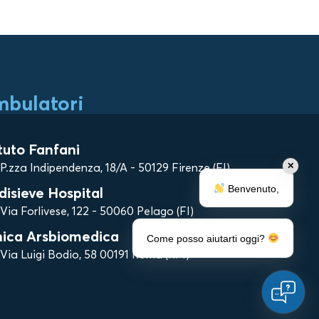
bulatori
ituto Fanfani
P.zza Indipendenza, 18/A - 50129 Firenze (FI)
✕
Benvenuto,
disieve Hospital
Via Forlivese, 122 - 50060 Pelago (FI)
nica Arsbiomedica
Come posso aiutarti oggi?
Via Luigi Bodio, 58 00191 Roma (RM)