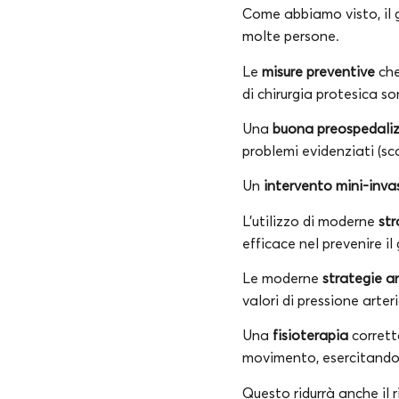
Come abbiamo visto, il 
molte persone.
Le
misure preventive
che
di chirurgia protesica so
Una
buona preospedali
problemi evidenziati (sc
Un
intervento mini-inva
L’utilizzo di moderne
st
efficace nel prevenire il
Le moderne
strategie a
valori di pressione arter
Una
fisioterapia
corrett
movimento, esercitando
Questo ridurrà anche il ri