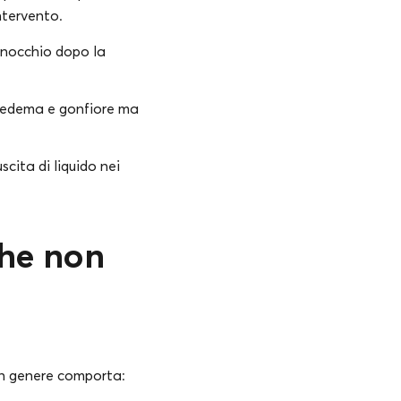
intervento.
ginocchio dopo la
n edema e gonfiore ma
cita di liquido nei
che non
 in genere comporta: