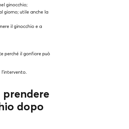
nel ginocchio;
al giorno; utile anche la
mere il ginocchio e a
t
e perché il gonfiore può
o l’intervento.
o prendere
chio dopo