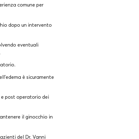
sperienza comune per
cchio dopo un intervento
solvendo eventuali
.
ratorio.
ell’edema è sicuramente
 e post operatorio dei
mantenere il ginocchio in
pazienti del Dr. Vanni