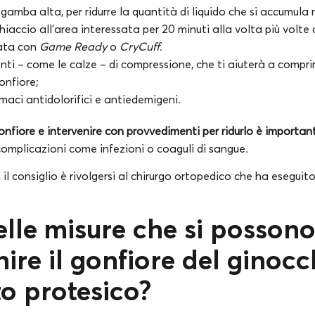
gamba alta, per ridurre la quantità di liquido che si accumula 
hiaccio all’area interessata per 20 minuti alla volta più volte 
ata con
Game Ready
o
CryCuff
.
enti – come le calze – di compressione, che ti aiuterà a compri
gonfiore;
maci antidolorifici e antiedemigeni.
 gonfiore e intervenire con provvedimenti per ridurlo è importan
complicazioni come infezioni o coaguli di sangue.
i, il consiglio è rivolgersi al chirurgo ortopedico che ha eseguit
elle misure che si posson
nire il gonfiore del ginoc
to protesico?