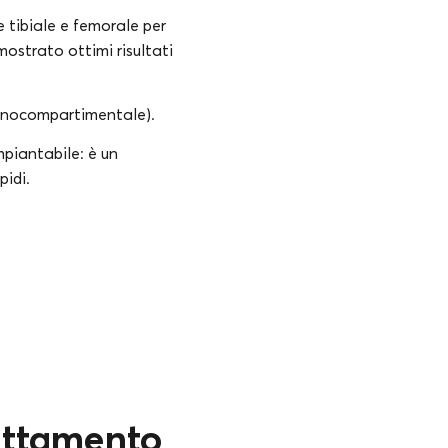
 tibiale e femorale per
ostrato ottimi risultati
 monocompartimentale).
mpiantabile: è un
pidi.
rattamento