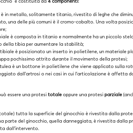
occhio è costituita da
4 componenti
:
 in metallo, solitamente titanio, rivestito di leghe che diminui
to, una delle più comuni è il cromo-cobalto. Una volta posiz
ore;
ale è composta in titanio e normalmente ha un piccolo stelo
o della tibia per aumentare la stabilità;
biale è posizionato un inserto in polietilene, un materiale pla
luppa pochissimo attrito durante il movimento della protesi;
lea è un bottone in polietilene che viene applicato sulla r
giato dall’artrosi o nei casi in cui l’articolazione è affetta 
può essere una protesi
totale
oppure una protesi
parziale
(an
totale) tutta la superficie del ginocchio è rivestita dalla prot
una parte del ginocchio, quella danneggiata, è rivestita dalla p
a dall’intervento.