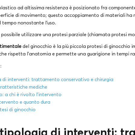
plastico ad altissima resistenza è posizionato fra componente
perficie di movimento; questo accoppiamento di materiali ha m
 tempo nonostante l’uso.
è possibile utilizzare una protesi parziale (chiamata protesi
timentale
del ginocchio è la più piccola protesi di ginocchio i
che rispetta l’anatomia e permette una guarigione in tempi ra
:
a di interventi: trattamento conservativo e chirurgia
aratteristiche mediche
: a chi è rivolto l’intervento
ntervento e quanto dura
otesi di ginocchio
tipologia di interventi: t