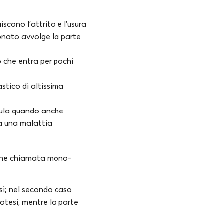
scono l’attrito e l’usura
ionato avvolge la parte
 che entra per pochi
stico di altissima
otula quando anche
da una malattia
che chiamata mono-
esi; nel secondo caso
rotesi, mentre la parte