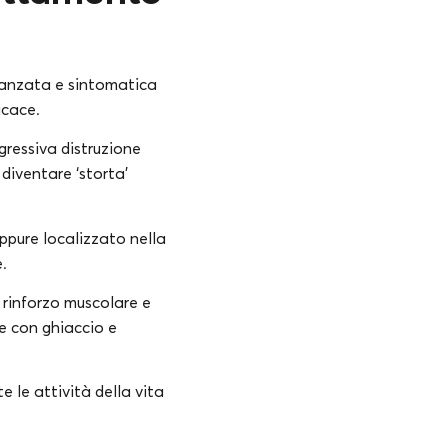
avanzata e sintomatica
icace.
gressiva distruzione
diventare ‘storta’
oppure localizzato nella
.
l rinforzo muscolare e
ore con ghiaccio e
 le attività della vita