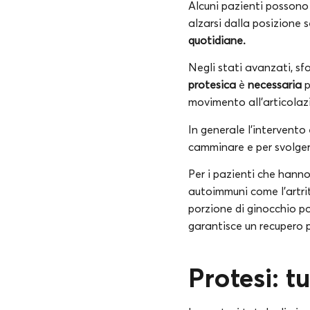
Alcuni pazienti posson
alzarsi dalla posizione 
quotidiane.
Negli stati avanzati, sf
protesica
è
necessaria
p
movimento all’articolaz
In generale l’intervento
camminare e per svolger
Per i pazienti che hann
autoimmuni come l’artrit
porzione di ginocchio p
garantisce un recupero p
Protesi: t