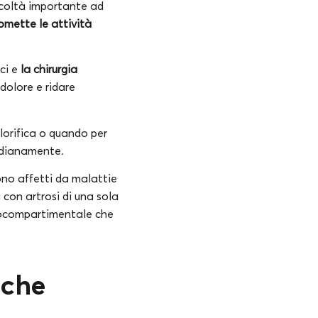
ficoltà importante ad
mette le attività
ci e
la chirurgia
 dolore e ridare
olorifica o quando per
idianamente.
sono affetti da malattie
 con artrosi di una sola
onocompartimentale che
iche