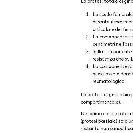
La protesi totale di gin
Lo scudo femorale è
durante il movimen
articolare del fem
La componente tibi
centimetri nell’oss
Sulla componente ti
resistenza che svi
La componente rotu
quest’osso è danneg
reumatologica.
La protesi di ginocchio 
compartimentale).
Nel primo caso (protesi 
(protesi parziale) solo 
restante non è modificat