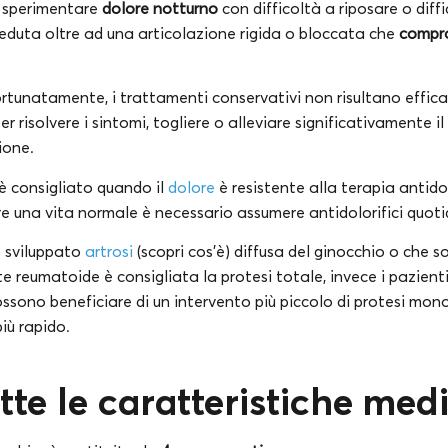
o sperimentare
dolore notturno
con difficoltà a riposare o dif
seduta oltre ad una articolazione rigida o bloccata che
compro
ortunatamente, i trattamenti conservativi non risultano effica
er risolvere i sintomi, togliere o alleviare significativamente il
ione.
 è consigliato quando il
dolore
è resistente alla terapia antid
e una vita normale è necessario assumere antidolorifici quot
o sviluppato
artrosi
(scopri cos’è) diffusa del ginocchio o che 
e reumatoide è consigliata la protesi totale, invece i pazienti
ossono beneficiare di un intervento più piccolo di protesi m
iù rapido.
utte le caratteristiche med