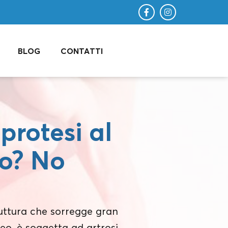
BLOG
CONTATTI
protesi al
o? No
ruttura che sorregge gran
o, è soggetta ad artrosi,