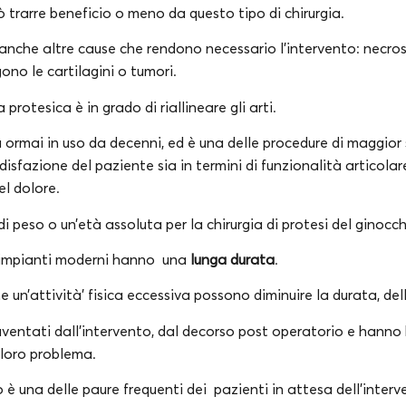
ò trarre beneficio o meno da questo tipo di chirurgia.
no anche altre cause che rendono necessario l’intervento: necro
no le cartilagini o tumori.
ia protesica è in grado di riallineare gli arti.
 ormai in uso da decenni, ed è una delle procedure di maggior
disfazione del paziente sia in termini di funzionalità articola
el dolore.
i peso o un’età assoluta per la chirurgia di protesi del ginocc
li impianti moderni hanno una
lunga durata
.
e un’attività’ fisica eccessiva possono diminuire la durata, de
ventati dall’intervento, dal decorso post operatorio e hanno 
l loro problema.
o è una delle paure frequenti dei pazienti in attesa dell’inter