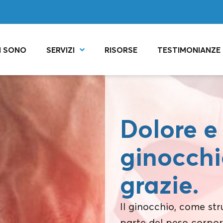
I SONO
SERVIZI
RISORSE
TESTIMONIANZE
Dolore e 
ginocchi
grazie.
Il ginocchio, come st
parte del peso corpore