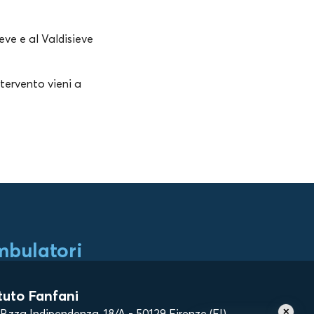
eve e al
Valdisieve
ntervento vieni a
bulatori
ituto Fanfani
P.zza Indipendenza, 18/A - 50129 Firenze (FI)
✕