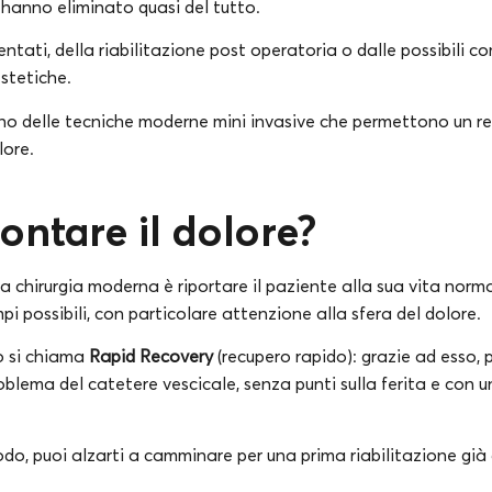
o hanno eliminato quasi del tutto.
entati, della riabilitazione post operatoria o dalle possibili 
estetiche.
o delle tecniche moderne mini invasive che permettono un re
lore.
ontare il dolore?
la chirurgia moderna è riportare il paziente alla sua vita norm
mpi possibili, con particolare attenzione alla sfera del dolore.
o si chiama
Rapid Recovery
(recupero rapido): grazie ad esso, p
oblema del catetere vescicale, senza punti sulla ferita e con
odo, puoi alzarti a camminare per una prima riabilitazione gi