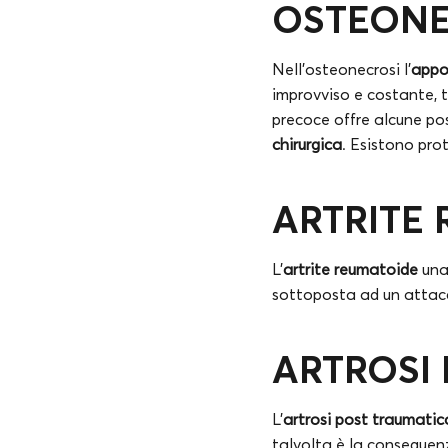
OSTEONE
Nell’osteonecrosi l’
appo
improvviso e costante, 
precoce offre alcune pos
chirurgica
. Esistono pro
ARTRITE
L’
artrite reumatoide
un
sottoposta ad un attac
ARTROSI
L’
artrosi post traumatic
talvolta è la conseguen