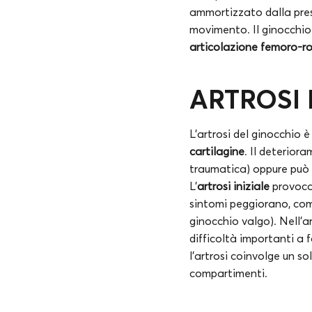
ammortizzato dalla prese
movimento. Il ginocchi
articolazione femoro-r
ARTROSI
L’artrosi del ginocchio 
cartilagine
. Il deterior
traumatica) oppure può
L’
artrosi iniziale
provoc
sintomi peggiorano, c
ginocchio valgo). Nell’a
difficoltà importanti a 
l’artrosi coinvolge un s
compartimenti.