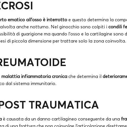
CROSI
rto ematico all’osso è interrotto
e questo determina la compa
talvolta anche notturno. Nel ginocchio sono colpiti i
condili f
sibilità di guarigione ma quando l’osso e la cartilagine sono d
tesi di piccola dimensione per trattare solo la zona coinvolta.
 REUMATOIDE
a
malattia infiammatoria cronica
che determina il
deteriorame
co dal sistema immunitario.
 POST TRAUMATICA
a
è causata da un danno cartilagineo conseguente da una
fr
za di una frattura che non coinvolge l’articolazione diretta