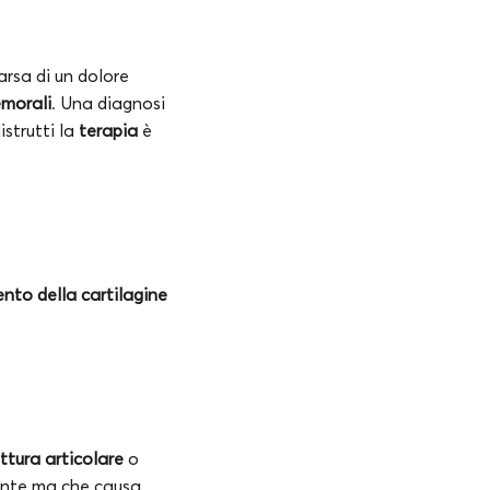
rsa di un dolore
emorali
. Una diagnosi
istrutti la
terapia
è
nto della cartilagine
attura articolare
o
mente ma che causa