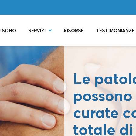
I SONO
SERVIZI
RISORSE
TESTIMONIANZE
Le patol
possono 
curate co
totale d