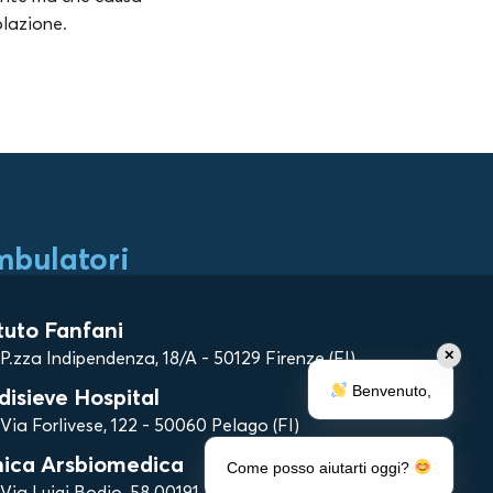
olazione.
bulatori
ituto Fanfani
P.zza Indipendenza, 18/A - 50129 Firenze (FI)
✕
Benvenuto,
disieve Hospital
Via Forlivese, 122 - 50060 Pelago (FI)
nica Arsbiomedica
Come posso aiutarti oggi?
Via Luigi Bodio, 58 00191 Roma (RM)