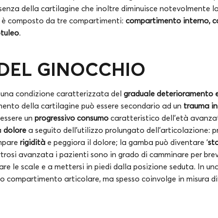
nza della cartilagine che inoltre diminuisce notevolmente la 
o è composto da tre compartimenti:
compartimento interno, 
otuleo
.
 DEL GINOCCHIO
è una condizione caratterizzata del
graduale deterioramento e
amento della cartilagine può essere secondario ad un
trauma in
 essere un
progressivo consumo
caratteristico dell’età avanza
a
dolore
a seguito dell’utilizzo prolungato dell’articolazione: 
ompare
rigidità
e peggiora il dolore; la gamba può diventare ‘
st
rtrosi avanzata i pazienti sono in grado di camminare per bre
fare le scale e a mettersi in piedi dalla posizione seduta. In u
olo compartimento articolare, ma spesso coinvolge in misura div