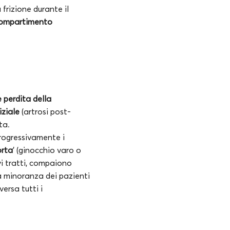
frizione durante il
compartimento
 perdita della
iziale
(artrosi post-
ta.
progressivamente i
orta
’ (ginocchio varo o
vi tratti, compaiono
na minoranza dei pazienti
ersa tutti i