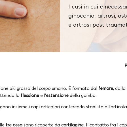
I casi in cui è necessa
ginocchio: artrosi, os
e artrosi post traumat
P
azione più grossa del corpo umano. È formata dal
femore
, dalla
ttendo la
flessione
e l’
estensione
della gamba.
gono insieme i capi articolari conferendo stabilità all’artic
lle
tre ossa
sono ricoperte da
cartilagine
. Il contatto fra i cap