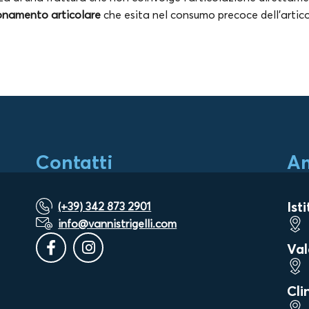
ionamento articolare
che esita nel consumo precoce dell’artic
Contatti
Am
Ist
(+39) 342 873 2901
info@vannistrigelli.com
Val
Cli